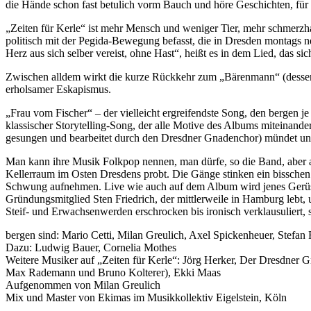
die Hände schon fast betulich vorm Bauch und höre Geschichten, für
„Zeiten für Kerle“ ist mehr Mensch und weniger Tier, mehr schmerzhaf
politisch mit der Pegida-Bewegung befasst, die in Dresden montags ne
Herz aus sich selber vereist, ohne Hast“, heißt es in dem Lied, das si
Zwischen alldem wirkt die kurze Rückkehr zum „Bärenmann“ (dessen T
erholsamer Eskapismus.
„Frau vom Fischer“ – der vielleicht ergreifendste Song, den bergen je 
klassischer Storytelling-Song, der alle Motive des Albums miteinand
gesungen und bearbeitet durch den Dresdner Gnadenchor) mündet und 
Man kann ihre Musik Folkpop nennen, man dürfe, so die Band, aber a
Kellerraum im Osten Dresdens probt. Die Gänge stinken ein bisschen
Schwung aufnehmen. Live wie auch auf dem Album wird jenes Gerüst 
Gründungsmitglied Sten Friedrich, der mittlerweile in Hamburg lebt,
Steif- und Erwachsenwerden erschrocken bis ironisch verklausuliert, s
bergen sind: Mario Cetti, Milan Greulich, Axel Spickenheuer, Stefan R
Dazu: Ludwig Bauer, Cornelia Mothes
Weitere Musiker auf „Zeiten für Kerle“: Jörg Herker, Der Dresdner 
Max Rademann und Bruno Kolterer), Ekki Maas
Aufgenommen von Milan Greulich
Mix und Master von Ekimas im Musikkollektiv Eigelstein, Köln