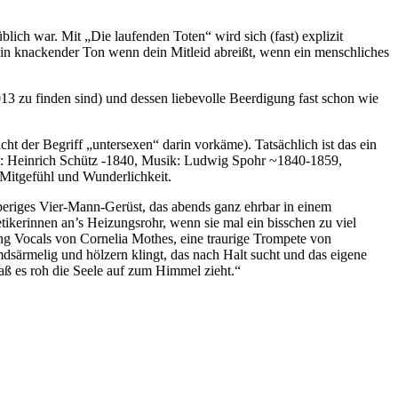
lich war. Mit „Die laufenden Toten“ wird sich (fast) explizit
 ein knackender Ton wenn dein Mitleid abreißt, wenn ein menschliches
3 zu finden sind) und dessen liebevolle Beerdigung fast schon wie
cht der Begriff „untersexen“ darin vorkäme). Tatsächlich ist das ein
Text: Heinrich Schütz -1840, Musik: Ludwig Spohr ~1840-1859,
 Mitgefühl und Wunderlichkeit.
periges Vier-Mann-Gerüst, das abends ganz ehrbar in einem
kerinnen an’s Heizungsrohr, wenn sie mal ein bisschen zu viel
g Vocals von Cornelia Mothes, eine traurige Trompete von
dsärmelig und hölzern klingt, das nach Halt sucht und das eigene
daß es roh die Seele auf zum Himmel zieht.“