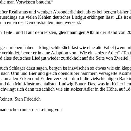
 die man Vorwissen braucht.“
ter Realismus und weniger Absonderlichkeit als es bei bergen bisher üb
uerdings aus vielen Kehlen deutsches Liedgut erklingen lässt. „Es ist
ch in einen der Demonstranten hineinversetzt.
eile I und II auf dem letzten, gleichnamigen Album der Band von 201
geschrieben haben – klingt schließlich fast wie eine alte Fabel (wenn ni
er verbindet, bevor er in eine Adaption von „Wie ein stolzer Adler“ (
altes deutsches Liedgut wieder zurückholt auf die Seite von Zweifel,
uch Schlager dazu sagen. bergen ist inzwischen so etwas wie ein klap
 nach Urin und Bier und gleich obendrüber hämmern verärgerte Kosmeti
an allen Ecken und Enden verziert – durch die vielschichtigen Backin
 und den Multi-Instrumentalisten Ludwig Bauer. Das, was im Keller hem
chwingt sich dann tatsächlich wie ein stolzer Adler in die Höhe, auf „
einert, Sten Friedrich
Gnadenchor (unter der Leitung von