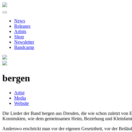
Primary
Skip
to
Menu
News
content
Releases
Artists
Shop
Newsletter
Bandcamp
bergen
Artist
Media
Website
Die Lieder der Band bergen aus Dresden, die wie schon zuletzt von 
Konstrukten, wie dem gemeinsamen Heim, Beziehung und Kleinfamilie
Anderswo erschrickt man vor der eigenen Gesetztheit, vor der Beiläufi