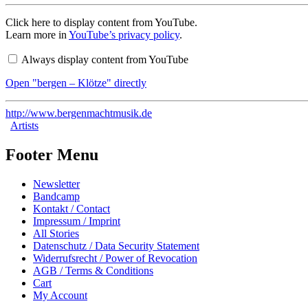
Display
Click here to display content from YouTube.
"bergen
Learn more in
YouTube’s privacy policy
.
–
Klötze"
Always display content from YouTube
from
YouTube
Open "bergen – Klötze" directly
http://www.bergenmachtmusik.de
Artists
Footer Menu
Newsletter
Bandcamp
Kontakt / Contact
Impressum / Imprint
All Stories
Datenschutz / Data Security Statement
Widerrufsrecht / Power of Revocation
AGB / Terms & Conditions
Cart
My Account