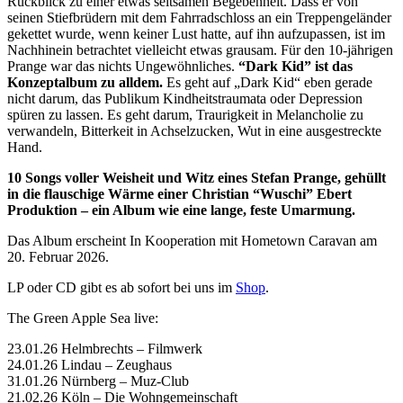
Rückblick zu einer etwas seltsamen Begebenheit. Dass er von
seinen Stiefbrüdern mit dem Fahrradschloss an ein Treppengeländer
gekettet wurde, wenn keiner Lust hatte, auf ihn aufzupassen, ist im
Nachhinein betrachtet vielleicht etwas grausam. Für den 10-jährigen
Prange war das nichts Ungewöhnliches.
“Dark Kid” ist das
Konzeptalbum zu alldem.
Es geht auf „Dark Kid“ eben gerade
nicht darum, das Publikum Kindheitstraumata oder Depression
spüren zu lassen. Es geht darum, Traurigkeit in Melancholie zu
verwandeln, Bitterkeit in Achselzucken, Wut in eine ausgestreckte
Hand.
10 Songs voller Weisheit und Witz eines Stefan Prange, gehüllt
in die flauschige Wärme einer Christian “Wuschi” Ebert
Produktion – ein Album wie eine lange, feste Umarmung.
Das Album erscheint In Kooperation mit Hometown Caravan am
20. Februar 2026.
LP oder CD gibt es ab sofort bei uns im
Shop
.
The Green Apple Sea live:
23.01.26 Helmbrechts – Filmwerk
24.01.26 Lindau – Zeughaus
31.01.26 Nürnberg – Muz-Club
21.02.26 Köln – Die Wohngemeinschaft