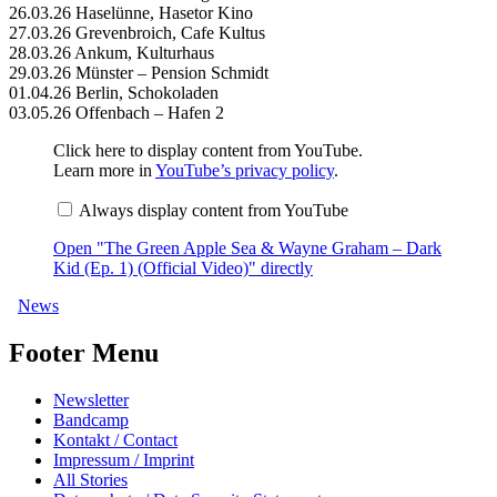
26.03.26 Haselünne, Hasetor Kino
27.03.26 Grevenbroich, Cafe Kultus
28.03.26 Ankum, Kulturhaus
29.03.26 Münster – Pension Schmidt
01.04.26 Berlin, Schokoladen
03.05.26 Offenbach – Hafen 2
Display
Click here to display content from YouTube.
"The
Learn more in
YouTube’s privacy policy
.
Green
Apple
Always display content from YouTube
Sea
&
Open "The Green Apple Sea & Wayne Graham – Dark
Wayne
Graham
Kid (Ep. 1) (Official Video)" directly
–
Dark
News
Kid
(Ep.
Footer Menu
1)
(Official
Video)"
from
Newsletter
YouTube
Bandcamp
Kontakt / Contact
Impressum / Imprint
All Stories