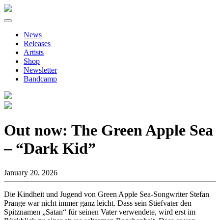
Primary
Skip
to
Menu
News
content
Releases
Artists
Shop
Newsletter
Bandcamp
Out now: The Green Apple Sea
– “Dark Kid”
January 20, 2026
Die Kindheit und Jugend von Green Apple Sea-Songwriter Stefan
Prange war nicht immer ganz leicht. Dass sein Stiefvater den
Spitznamen „Satan“ für seinen Vater verwendete, wird erst im